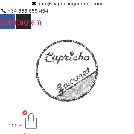
Ir
info@caprichogourmet.com
al
+34 666 659 454
contenido
cebook
Instagram
0
0,00
€