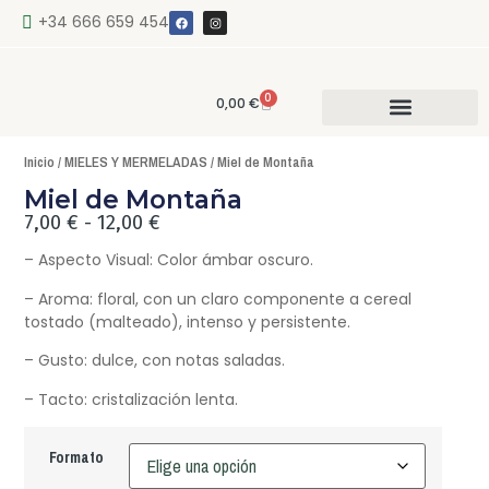
+34 666 659 454
0
0,00
€
Inicio
/
MIELES Y MERMELADAS
/ Miel de Montaña
Miel de Montaña
Quienes somos
7,00
€
-
12,00
€
– Aspecto Visual: Color ámbar oscuro.
– Aroma: floral, con un claro componente a cereal
tostado (malteado), intenso y persistente.
– Gusto: dulce, con notas saladas.
– Tacto: cristalización lenta.
Formato